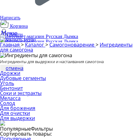
Написать
Корзина
Войти
Главная
>
Каталог
>
Самогоноварение
>
Ингредиенты
Производим с 2014 года
для самогона
1
Ингредиенты для выдержки и настаивания самогона
отмена
Дрожжи
Дубовые сегменты
Уголь
Бентонит
Соки и экстракты
Меласса
Солод
Для брожения
Для очистки
Для выдержки
Популярные
Фильтры
Сортировать товары:
Популярные