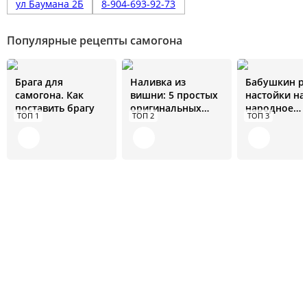
ул Баумана 2Б
8-904-693-92-73
Популярные рецепты самогона
Брага для
Наливка из
Бабушкин р
самогона. Как
вишни: 5 простых
настойки на
поставить брагу
оригинальных
народное
ТОП 1
ТОП 2
ТОП 3
рецептов
средство от 
болезней