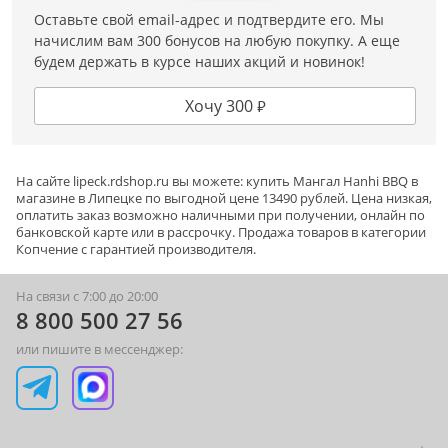
Оставьте свой email-адрес и подтвердите его. Мы
– Закройте крышку мангала и постарайтесь не
начислим вам 300 бонусов на любую покупку. А еще
открывать её в течении всего времени копчения. О
будем держать в курсе наших акций и новинок!
температуре можно судить по встроенному
Хочу 300 ₽
термометру. А регулировать тягу можно заслонками
на крышке мангала.
– Для приготовления продуктов без прямого жара
На сайте
lipeck
.rdshop.ru вы можете: купить Мангал Hanhi BBQ в
магазине в Липецке по выгодной цене 13490 рублей. Цена низкая,
горящие угли сгребите в одну сторону мангала, а
оплатить заказ возможно наличными при получении, онлайн по
продукты в другую.. Закройте крышку. Заслонку над
банковской карте или в рассрочку. Продажа товаров в категории
Копчение
с гарантией производителя.
углями закройте, а над продуктами откройте.
4. Режим WOK
На связи с 7:00 до 20:00
8 800 500 27 56
Для приготовления блюд азиатской кухни, таких как
или пишите в мессенджер:
жареный рис, вьетнамские блинчики нэмы, тайский
пад-тай, китайская фунчоза и другие виды лапши,
используйте подказанник. Для этого вам
понадобиться WOK-сковорода (ВОК).