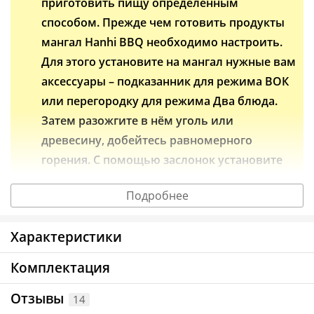
приготовить пищу определённым
способом. Прежде чем готовить продукты
мангал Hanhi BBQ необходимо настроить.
Для этого установите на мангал нужные вам
аксессуары – подказанник для режима ВОК
или перегородку для режима Два блюда.
Затем разожгите в нём уголь или
древесину, добейтесь равномерного
горения. С помощью заслонок установите
нужную вам температуру и стабилизируйте
Подробнее
её. После этого можно начинать готовить.
Характеристики
Один мангал – 5 режимов работы.
Что бы вы ни задумали приготовить – шашлык,
Комплектация
брискет или стейк, закоптить говяжьи рёбра, сделать
Отзывы
14
плов или азиатское блюдо в вок-сковороде, а то и