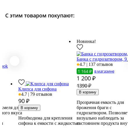
С этим товаром покупают:
Новинка!
Банка с гидрозатвором, 9 
4.7 | 137 отзывов
ook
1 164 ₽
в магазине
1 200
₽
1390 ₽
Клипса для сифона
4.7 | 79 отзывов
90
₽
Прозрачная емкость для
 хмеля для
брожения браги с
ного вкуса
гидрозатвором. Позволяет
и
Необходима для крепления
визуально наблюдать за
ми
сифона к емкости с жидкостью.
состоянием продукта внут