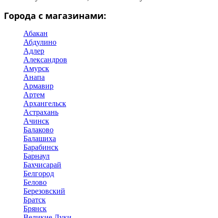
Города с магазинами:
Абакан
Абдулино
Адлер
Александров
Амурск
Анапа
Армавир
Артем
Архангельск
Астрахань
Ачинск
Балаково
Балашиха
Барабинск
Барнаул
Бахчисарай
Белгород
Белово
Березовский
Братск
Брянск
Великие Луки