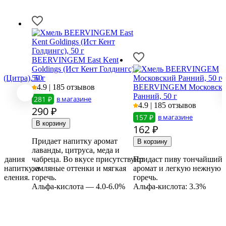
BEERVINGEM East Kent
Goldings (Ист Кент Голдингс),
(Цитра), 50
50 г
4.9 | 185 отзывов
BEERVINGEM Московск
Ранний, 50 г
281 ₽
в магазине
4.9 | 185 отзывов
290
₽
157 ₽
в магазине
162
₽
Придает напитку аромат
т,
лаванды, цитруса, меда и
ридания
чабреца. Во вкусе присутствуют
Придаст пиву тончайший
 напитку, а
земляные оттенки и мягкая
аромат и легкую нежную
хмеления.
горечь.
горечь.
%
Альфа-кислота — 4.0-6.0%
Альфа-кислота: 3.3%