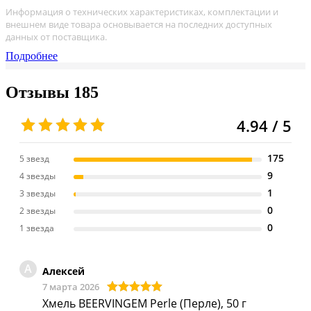
Информация о технических характеристиках, комплектации и
внешнем виде товара основывается на последних доступных
данных от поставщика.
Подробнее
Отзывы
185
4.94 / 5
175
5 звезд
9
4 звезды
1
3 звезды
0
2 звезды
0
1 звезда
А
Алексей
7 марта 2026
Хмель BEERVINGEM Perle (Перле), 50 г