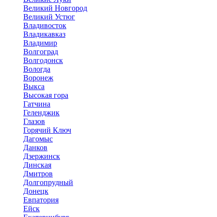
Великий Новгород
Великий Устюг
Владивосток
Владикавказ
Владимир
Волгоград
Волгодонск
Вологда
Воронеж
Выкса
Высокая гора
Гатчина
Геленджик
Глазов
Горячий Ключ
Дагомыс
Данков
Дзержинск
Динская
Дмитров
Долгопрудный
Донецк
Евпатория
Ейск