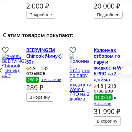
2 000
₽
20 000
₽
Подробнее
Подробнее
С этим товаром покупают:
BEERVINGEM
Колонна с
Chinook (Чинук),
отбором по
50 г
пару и
жидкости Wein
4.9 | 185
отзывов
6 PRO на 2
дюйма
280 ₽
в магазине
289
₽
4.8 | 218
отзывов
31 030 ₽
в
магазине
31 990
₽