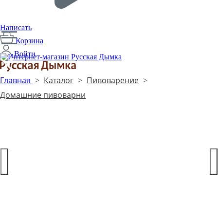
Написать
Корзина
Войти
Производим с 2014 года
Главная
>
Каталог
>
Пивоварение
>
1
Домашние пивоварни