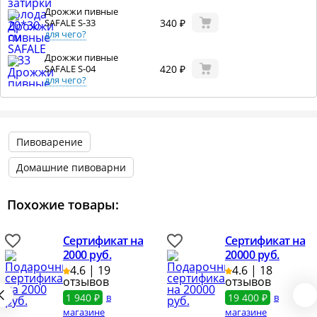
Дрожжи пивные
340 ₽
SAFALE S-33
для чего?
Дрожжи пивные
420 ₽
SAFALE S-04
для чего?
Сито для хмеля, 30
890 ₽
см
990
для чего?
Пивоварение
Зерновой набор
1 750 ₽
BEERVINGEM А-ля
Домашние пивоварни
Жигули
для чего?
Похожие товары:
Сертификат на
Сертификат на
2000 руб.
20000 руб.
4.6 | 19
4.6 | 18
отзывов
отзывов
1 940 ₽
в
19 400 ₽
в
магазине
магазине