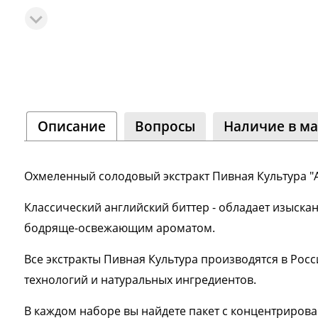
Сообщ
Однок
8 000+ 
Описание
Вопросы
Наличие в ма
Охмеленный солодовый экстракт Пивная Культура "Ан
Классический английский биттер - обладает изыск
а
бодряще-освежающим ароматом.
Все экстракты Пивная Культура производятся в Ро
технологий и натуральных ингредиентов.
В каждом наборе вы найдете пакет с концентриро