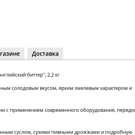
ество
лассники
читателей
газине
Доставка
глийский биттер", 2,2 кг
анным солодовым вкусом, ярким хмелевым характером и
Реклама
ссии с применением современного оборудования, передо
ванным суслом, сухими пивными дрожжами и подробную