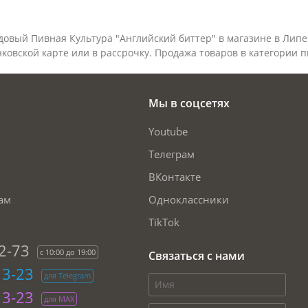
одовый Пивная Культура "Английский биттер" в магазине в Липе
ковской карте или в рассрочку. Продажа товаров в категории
п
Мы в соцсетях
Youtube
Телеграм
ВКонтакте
ам
Одноклассники
TikTok
2-73
с 10:00 до 19:00
Связаться с нами
13-23
для Telegram
13-23
для МАХ