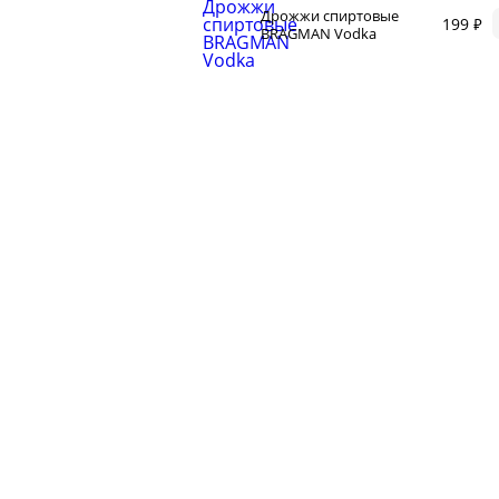
и
Корр
Дрожжи спиртовые
автоклаве
199 ₽
BRAGMAN Vodka
Сыр
Для п
аров
Разб
 самогонных
2026
Соде
ги
ал
мастер-классов
ество
акте
 читателей