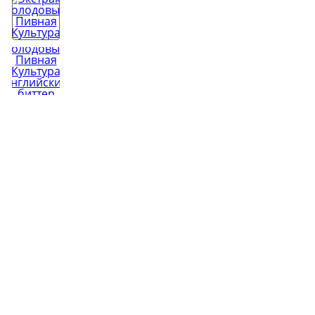
Копченост
Виноделие
Колбасы
Обзоры тов
Сыроварение
👍 Рейтинг
аппаратов 
Подарочные карты
Все рейтин
Youtube-кан
800+ видео и 
Сообщ
ВКонт
25 000+