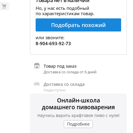
Товара нет в наличии
екция показаний ареометра
Но, у нас есть подобный
по характеристикам товар.
ивовара
Подобрать похожий
авление и испарение сусла
ржание алкоголя в пиве
или звоните:
8-904-693-92-73
Товар под заказ
Доставка со склада от 6 дней
Доставка со склада
Недоступно
Онлайн-школа
домашнего пивоварения
Научись варить крафтовое пиво с нуля!
Подробнее