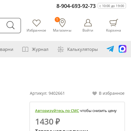
8-904-693-92-73
с 10:00 до 19:00
1
Избранное
Магазины
Войти
Корзина
варни
Журнал
Калькуляторы
амогонщика
авление самогона водой
ивание спиртов разной крепости
Артикул:
9402661
В избранное
ная перегонка спирта-сырца
ет сахарной браги
Авторизуйтесь по СМС
чтобы снизить цену
а сахара глюкозой (декстрозой)
1430 ₽
ет абсолютного спирта и отбора голов