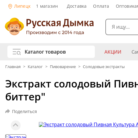
Липецк
1 магазин
Доставка
Оплата
Оптовика
Каталог товаров
АКЦИИ
Са
жу
Главная
>
Каталог
>
Пивоварение
>
Солодовые экстракты
Самогоноварение
Рецепты нап
Экстракт солодовый Пив
Самогон и 
Копчение и колбасы
Виски
Ко
биттер"
Ром
Джи
Консервирование
Наливки и 
Поделиться
Вино
Пив
Дубовые бочки и кадки
Рецепты ед
Пивоварение
Консервы и