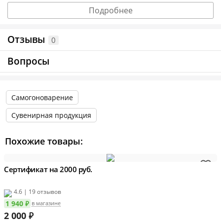
Длина рукава — 20 см
Подробнее
Ширина — 53 см
Отзывы
0
Информация о технических характеристиках, комплектации и
Вопросы
внешнем виде товара основывается на последних доступных
данных от поставщика.
Самогоноварение
Сувенирная продукция
Похожие товары:
Сертификат на 2000 руб.
4.6 | 19 отзывов
1 940 ₽
в магазине
2 000
₽