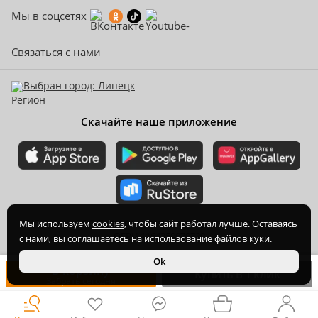
Мы в соцсетях
Связаться с нами
Выбран город: Липецк
Скачайте наше приложение
2015-
2026
© ООО Торгово-производственная компания Ханхи,
Мы используем
cookies
, чтобы сайт работал лучше. Оставаясь
ОГРН 1164350070720
с нами, вы соглашаетесь на использование файлов куки.
Ok
В корзину
Купить в 1 клик
Забрать сегодня